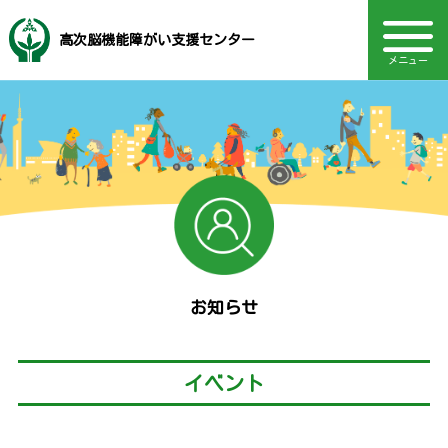
高次脳機能障がい支援センター
メニュー
音声読み上げ・文字・見やすさ調整
高次脳機能障がいとは
福岡市社会福祉事業団
電話：092-406-2455
サービス内容
TOPページ
Language
診断基準
支援制度
関連機関
関連資料
研修情報
イベント
アクセス
お知らせ
採用情報
お知らせ
イベント