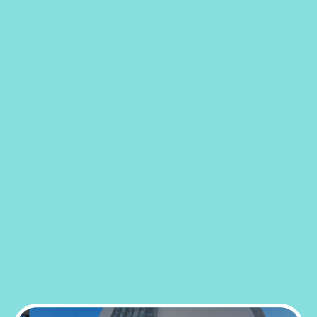
音声読み上げ・文字・見やすさ調整
ゆうゆうセンターとは
福岡市社会福祉事業団
発達障がいについて
電話：092-753-7411
展示室のご案内
研修・セミナー
動画を見る
関連リンク
TOPページ
Language
情報提供
アクセス
お知らせ
採用情報