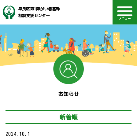
早良区第1障がい者基幹
相談支援センター
メニュー
音声読み上げ・文字・見やすさ調整
福岡市社会福祉事業団
電話：092-847-2764
ネットワーク活動
相談の対象者
主な相談内容
TOPページ
Language
相談方法
アクセス
お知らせ
採用情報
お知らせ
新着順
2024.10.1