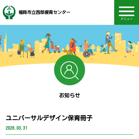
福岡市立西部療育センター
メニュー
音声読み上げ・文字・見やすさ調整
福岡市社会福祉事業団
地域支援・訪問支援
研修・セミナー情報
電話：092-883-7161
ボランティア情報
主な事業内容
動画を見る
TOPページ
Language
相談部門
通園部門
施設概要
お知らせ
採用情報
お知らせ
ユニバーサルデザイン保育冊子
2026.03.31