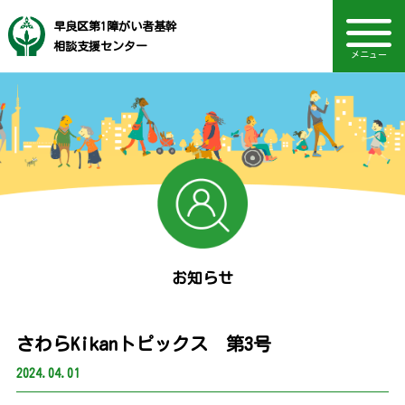
早良区第1障がい者基幹
相談支援センター
メニュー
音声読み上げ・文字・見やすさ調整
福岡市社会福祉事業団
電話：092-847-2764
ネットワーク活動
相談の対象者
主な相談内容
TOPページ
Language
相談方法
アクセス
お知らせ
採用情報
お知らせ
さわらKikanトピックス 第3号
2024.04.01