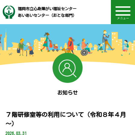
福岡市立心身障がい福祉センター
あいあいセンター（おとな部門）
メニュー
自立訓練センター（身体・高次脳）
音声読み上げ・文字・見やすさ調整
高次脳機能障がい支援センター
自立訓練センター（視覚）
自立訓練センター（発達）
福岡市社会福祉事業団
電話：092-721-1611
主な事業内容
TOPページ
Language
診療部門
施設概要
アクセス
お知らせ
採用情報
お知らせ
７階研修室等の利用について（令和８年４月
～）
2026.03.31