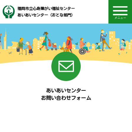
福岡市立心身障がい福祉センター
あいあいセンター（おとな部門）
メニュー
自立訓練センター（身体・高次脳）
音声読み上げ・文字・見やすさ調整
高次脳機能障がい支援センター
自立訓練センター（視覚）
自立訓練センター（発達）
福岡市社会福祉事業団
電話：092-721-1611
主な事業内容
TOPページ
Language
診療部門
施設概要
アクセス
お知らせ
採用情報
あいあいセンター
お問い合わせフォーム