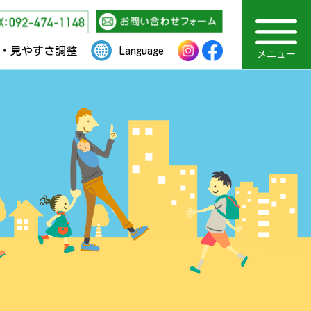
・見やすさ調整
Language
メニュー
福岡市社会福祉事業団
ボランティア情報
主な事業内容
TOPページ
通園部門
地域支援
施設概要
アクセス
お知らせ
採用情報