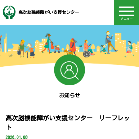
高次脳機能障がい支援センター
メニュー
音声読み上げ・文字・見やすさ調整
高次脳機能障がいとは
福岡市社会福祉事業団
電話：092-406-2455
サービス内容
TOPページ
Language
診断基準
支援制度
関連機関
関連資料
研修情報
イベント
アクセス
お知らせ
採用情報
お知らせ
高次脳機能障がい支援センター リーフレッ
ト
2026.01.08