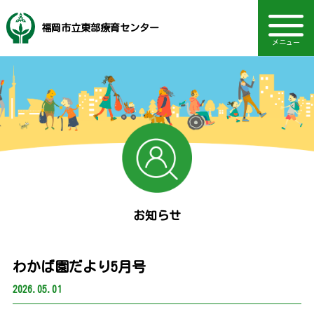
福岡市立東部療育センター
メニュー
音声読み上げ・文字・見やすさ調整
福岡市社会福祉事業団
地域支援・訪問支援
研修・セミナー情報
電話：092-410-8234
ボランティア情報
主な事業内容
動画を見る
TOPページ
Language
相談部門
通園部門
施設概要
お知らせ
採用情報
お知らせ
わかば園だより5月号
2026.05.01