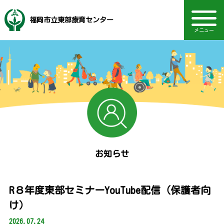
福岡市立東部療育センター
メニュー
音声読み上げ・文字・見やすさ調整
福岡市社会福祉事業団
地域支援・訪問支援
研修・セミナー情報
電話：092-410-8234
ボランティア情報
主な事業内容
動画を見る
TOPページ
Language
相談部門
通園部門
施設概要
お知らせ
採用情報
お知らせ
R８年度東部セミナーYouTube配信（保護者向
け）
2026.07.24