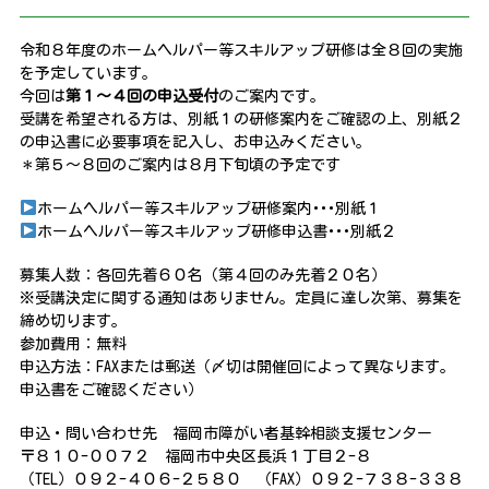
令和８年度のホームヘルパー等スキルアップ研修は全８回の実施
を予定しています。
今回は
第１～４回の申込受付
のご案内です。
受講を希望される方は、別紙１の研修案内をご確認の上、別紙２
の申込書に必要事項を記入し、お申込みください。
＊第５～８回のご案内は８月下旬頃の予定です
ホームヘルパー等スキルアップ研修案内･･･別紙１
ホームヘルパー等スキルアップ研修申込書･･･別紙２
募集人数：各回先着６０名（第４回のみ先着２０名）
※受講決定に関する通知はありません。定員に達し次第、募集を
締め切ります。
参加費用：無料
申込方法：FAXまたは郵送（〆切は開催回によって異なります。
申込書をご確認ください）
申込・問い合わせ先 福岡市障がい者基幹相談支援センター
〒８１０-００７２ 福岡市中央区長浜１丁目２-８
（TEL）０９２-４０６-２５８０ （FAX）０９２-７３８-３３８