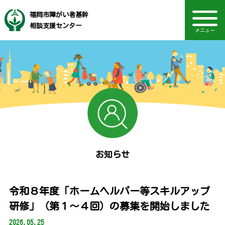
福岡市障がい者基幹
相談支援センター
メニュー
研修会のご案内・お知らせ
医療的ケア児等支援・
音声読み上げ・文字・見やすさ調整
福岡市社会福祉事業団
電話：092-406-2580
センターの紹介
TOPページ
Language
業務案内
アクセス
お知らせ
採用情報
調整コーディネート
お知らせ
令和８年度「ホームヘルパー等スキルアップ
研修」（第１～４回）の募集を開始しました
2026.05.25