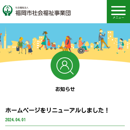
メニュー
音声読み上げ・文字・見やすさ調整
アクセス・交通案内
電話：092-731-3711
運営施設一覧
事業団概要
動画で知る
TOPページ
Language
お知らせ
採用情報
情報公開
Q&A
お知らせ
ホームページをリニューアルしました！
2024.04.01