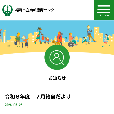
福岡市立南部療育センター
メニュー
音声読み上げ・文字・見やすさ調整
福岡市社会福祉事業団
地域支援・訪問支援
研修・セミナー情報
電話：092-558-4860
ボランティア情報
主な事業内容
動画を見る
TOPページ
Language
相談部門
通園部門
施設概要
アクセス
お知らせ
採用情報
お知らせ
令和８年度 ７月給食だより
2026.06.26