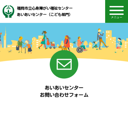
福岡市立心身障がい福祉センター
あいあいセンター（こども部門）
メニュー
音声読み上げ・文字・見やすさ調整
福岡市社会福祉事業団
地域支援・訪問支援
電話：092-721-1611
ボランティア情報
研修・講座案内
主な事業内容
TOPページ
Language
相談部門
療育部門
施設概要
お知らせ
採用情報
あいあいセンター
お問い合わせフォーム