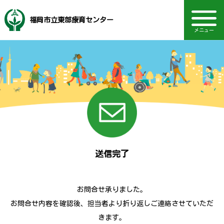
福岡市立東部療育センター
メニュー
音声読み上げ・文字・見やすさ調整
福岡市社会福祉事業団
地域支援・訪問支援
研修・セミナー情報
電話：092-410-8234
ボランティア情報
主な事業内容
動画を見る
TOPページ
Language
相談部門
通園部門
施設概要
お知らせ
採用情報
送信完了
お問合せ承りました。
お問合せ内容を確認後、担当者より折り返しご連絡させていただ
きます。