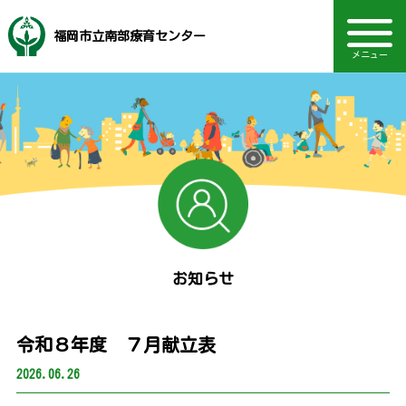
福岡市立南部療育センター
メニュー
音声読み上げ・文字・見やすさ調整
福岡市社会福祉事業団
地域支援・訪問支援
研修・セミナー情報
電話：092-558-4860
ボランティア情報
主な事業内容
動画を見る
TOPページ
Language
相談部門
通園部門
施設概要
アクセス
お知らせ
採用情報
お知らせ
令和８年度 ７月献立表
2026.06.26